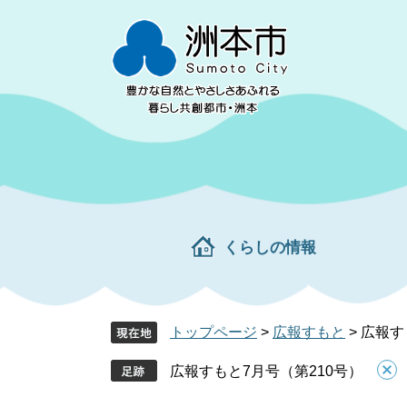
ペ
メ
ー
ニ
ジ
ュ
の
ー
先
を
頭
飛
で
ば
す。
し
て
本
文
くらしの情報
へ
トップページ
>
広報すもと
>
広報す
広報すもと7月号（第210号）