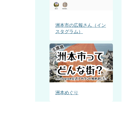
洲本市の広報さん（イン
スタグラム）
洲本めぐり