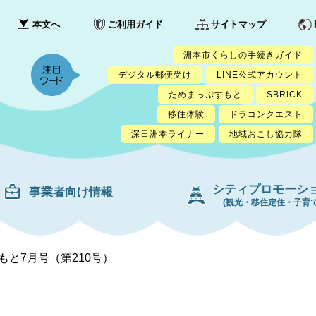
本文へ
ご利用ガイド
サイトマップ
洲本市くらしの手続きガイド
デジタル郵便受け
LINE公式アカウント
ためまっぷすもと
SBRICK
移住体験
ドラゴンクエスト
深日洲本ライナー
地域おこし協力隊
シティプロモーシ
事業者向け情報
(観光・移住定住・子育て
もと7月号（第210号）