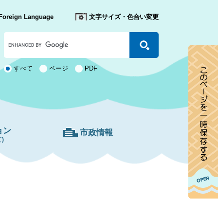
Foreign Language
文字サイズ・色合い変更
Google
カ
ス
タ
検
すべて
ページ
PDF
ム
索
検
対
索
象
ョン
市政情報
)