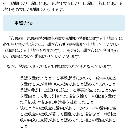
※ 納期限が土曜日にあたる時は翌々日が、日曜日、祝日にあたる
時はその翌日が納期限となります。
申請方法
「市民税・県民税特別徴収税額の納期の特例に関する申請書」に
必要事項をご記入の上、洲本市役所税務課まで申請してください
（郵送による申請でも可能です）。その後、洲本市にて審査を行
い、結果について通知させていただきます。
なお、承認が却下される要件は次のとおりとなっています。
承認を受けようとする事務所等において、給与の支払
を受ける人が常時10人未満であると認められないこと
承認の取消（上記(1)に該当する事実が生じたことのみ
を理由として取り消された場合を除く）の通知を受け
た日以後1年以内に申請書を提出したこと
現に本市の徴収金に滞納があり、かつ、その滞納に係
る徴収金の徴収が著しく困難である場合など、特別徴
収の納入に支障があると認められる相当の理由がある
こと