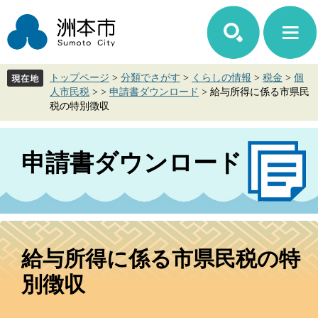
ペ
メ
ー
ニ
ジ
ュ
の
ー
先
を
トップページ
>
分類でさがす
>
くらしの情報
>
税金
>
個
頭
飛
人市民税
>
>
申請書ダウンロード
>
給与所得に係る市県民
で
ば
税の特別徴収
す。
し
て
本
申請書ダウンロード
文
へ
本
文
給与所得に係る市県民税の特
別徴収