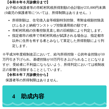
【令和８年６月診療分まで】
お子様の保護者等の市
町村民税所
得割額の合計額が235,000円未満
（0歳児の保護者等については、所得制限はありません。）
所得割額は、住宅借入金等税額特別控除、寄附金税額控除及
びふるさと納税ワンストップ控除適用前の額です。
市町村民税の扶養控除見直し前の旧税額により判定します。
指定都市の税率で市町村民税が賦課される場合は、指定都市
以外に住所を有する者とみなして算定した所得割額により判
定します。
※平成30年度税制改正において、給与所得控除・公的年金控除が10
万円引き下げられ、基礎控除が10万円引き上げられることになりま
すが、受給者に不利益にならないよう、所得判定においては税制改
正の影響を排除することとしています。
【令和８年７月診療分から】
保護者等の所得制限はありません。
4 助成内容