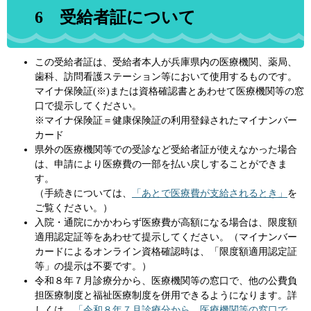
6 受給者証について
この受給者証は、受給者本人が兵庫県内の医療機関、薬局、
歯科、訪問看護ステーション等において使用するものです。
マイナ保険証(※)または資格確認書とあわせて医療機関等の窓
口で提示してください。
※マイナ保険証＝健康保険証の利用登録されたマイナンバー
カード
県外の医療機関等での受診など受給者証が使えなかった場合
は、申請により医療費の一部を払い戻しすることができま
す。
（手続きについては、
「あとで医療費が支給されるとき」
を
ご覧ください。）
入院・通院にかかわらず医療費が高額になる場合は、限度額
適用認定証等をあわせて提示してください。（マイナンバー
カードによるオンライン資格確認時は、「限度額適用認定証
等」の提示は不要です。）
令和８年７月診療分から、医療機関等の窓口で、他の公費負
担医療制度と福祉医療制度を併用できるようになります。詳
しくは、
「令和８年７月診療分から、医療機関等の窓口で、