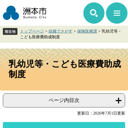
ペ
メ
ー
ニ
ジ
ュ
の
ー
先
を
トップページ
>
組織でさがす
>
保険医療課
>
乳幼児等・
頭
飛
こども医療費助成制度
で
ば
す。
し
て
本
本
文
乳幼児等・こども医療費助成
文
へ
制度
ページ内目次
更新日：2026年7月1日更新