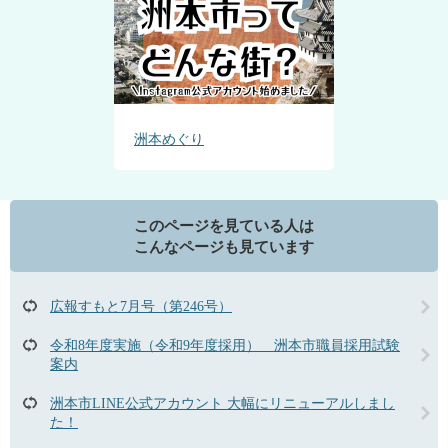
洲本めぐり
このページを見ている人は
こんなページも見ています
広報すもと7月号（第246号）
令和8年度実施（令和9年度採用） 洲本市職員採用試験
案内
洲本市LINE公式アカウント 大幅にリニューアルしまし
た！