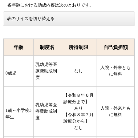
各年齢における助成内容は次のとおりです。
表のサイズを切り替える
年齢
制度名
所得制限
自己負担額
乳幼児等医
入院・外来とも
療費助成制
なし
0歳児
に無料
度
【令和８年６月
診療分まで】
乳幼児等医
あり
入院・外来とも
1歳～小学校3
療費助成制
【令和８年７月
に無料
年生
度
診療分から】
なし