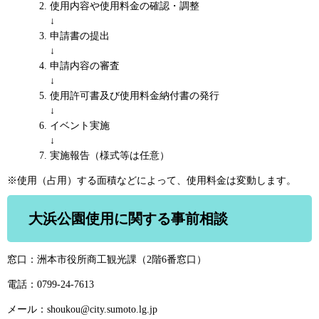
使用内容や使用料金の確認・調整
↓
申請書の提出
​↓
申請内容の審査
​↓
使用許可書及び使用料金納付書の発行
​↓
イベント実施
​↓
実施報告（様式等は任意）
※使用（占用）する面積などによって、使用料金は変動します。
大浜公園使用に関する事前相談
窓口：洲本市役所商工観光課（2階6番窓口）
電話：0799-24-7613
メール：shoukou@city.sumoto.lg.jp