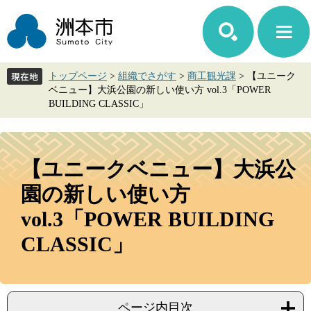
ペ
メ
ー
ニ
ジ
ュ
の
ー
先
を
トップページ
>
組織でさがす
>
商工観光課
>
【ユニーク
頭
飛
ベニュー】大浜公園の新しい使い方 vol.3「POWER
で
ば
BUILDING CLASSIC」
す。
し
て
本
本
文
文
【ユニークベニュー】大浜公
へ
園の新しい使い方
vol.3「POWER BUILDING
CLASSIC」
ページ内目次