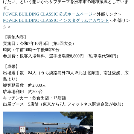
げたい」という想いからサブテーマを洲本市の地域振興としていま
す。
POWER BUILDING CLASSIC 公式ホームページ
＜外部リンク＞
POWER BUILDING CLASSIC インスタグラムアカウント
＜外部リン
ク＞
【実施内容】
実施日：令和7年10月5日（第3回大会）
時間：午前10時〜午後6時30分
参加費：観客入場無料、選手出場費8,800円 （駐車場代500円）
【成果】
​出場選手数：84人（うち淡路島外70人※北は北海道、南は愛媛、広
島より）
観客動員数：約2,000人
​駐車場利用：約300台
キッチンカー・飲食出店：13店舗
出展ブース：5店舗（東京から7人 フィットネス関連企業が参加）