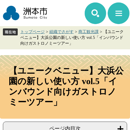
ペ
メ
ー
ニ
ジ
ュ
の
ー
先
を
トップページ
>
組織でさがす
>
商工観光課
>
【ユニーク
頭
飛
ベニュー】大浜公園の新しい使い方 vol.5「インバウンド
で
ば
向けガストロノミーツアー」
す。
し
て
本
本
文
文
【ユニークベニュー】大浜公
へ
園の新しい使い方 vol.5「イ
ンバウンド向けガストロノ
ミーツアー」
ページ内目次