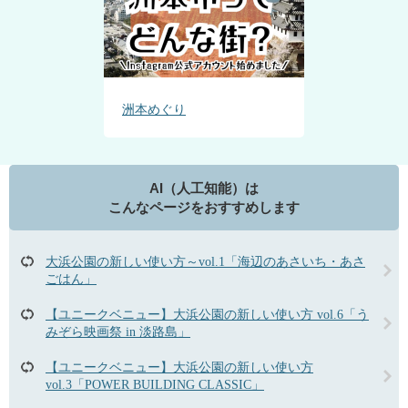
洲本めぐり
AI（人工知能）は
こんなページをおすすめします
大浜公園の新しい使い方～vol.1「海辺のあさいち・あさ
ごはん」
【ユニークベニュー】大浜公園の新しい使い方 vol.6「う
みぞら映画祭 in 淡路島」
【ユニークベニュー】大浜公園の新しい使い方
vol.3「POWER BUILDING CLASSIC」