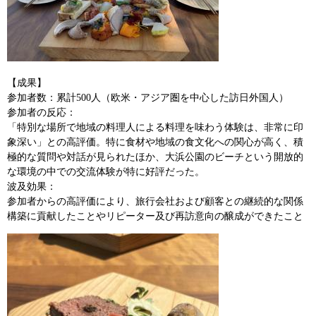
【成果】
​参加者数：累計500人（欧米・アジア圏を中心した訪日外国人）
参加者の反応：
「特別な場所で地域の料理人による料理を味わう体験は、非常に印
象深い」との高評価。特に食材や地域の食文化への関心が高く、積
極的な質問や対話が見られたほか、大浜公園のビーチという開放的
な環境の中での交流体験が特に好評だった。
波及効果：
参加者からの高評価により、旅行会社および顧客との継続的な関係
構築に貢献したことやリピーター及び再訪意向の醸成ができたこと