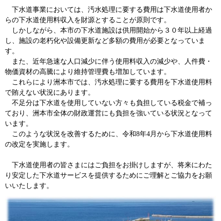
下水道事業においては、汚水処理に要する費用は下水道使用者か
らの下水道使用料収入を財源とすることが原則です。
しかしながら、本市の下水道施設は供用開始から３０年以上経過
し、施設の老朽化や設備更新など多額の費用が必要となっていま
す。
また、近年急速な人口減少に伴う使用料収入の減少や、人件費・
物価資材の高騰により維持管理費も増加しています。
これらにより洲本市では、汚水処理に要する費用を下水道使用料
で賄えない状況にあります。
不足分は下水道を使用していない方々も負担している税金で補っ
ており、洲本市全体の財政運営にも負担を強いている状況となって
います。
このような状況を改善するために、令和8年4月から下水道使用料
の改定を実施します。
下水道使用者の皆さまにはご負担をお掛けしますが、将来にわた
り安定した下水道サービスを提供するためにご理解とご協力をお願
いいたします。