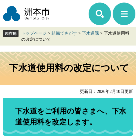
ペ
メ
ー
ニ
ジ
ュ
の
ー
先
を
トップページ
>
組織でさがす
>
下水道課
>
下水道使用料
頭
飛
の改定について
で
ば
す。
し
て
本
本
文
下水道使用料の改定について
文
へ
更新日：2026年2月10日更新
下水道をご利用の皆さまへ、下水
道使用料を改定します。