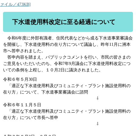
ァイル／473KB]
下水道使用料改定に至る経過について
令和6年度に外部有識者、住民代表などから成る下水道事業審議会
を開催し、下水道使用料の在り方について議論し、昨年11月に洲本
市へ答申されました。
答申内容を踏まえ、パブリックコメントを行い、市民の皆さまの
ご意見をいただいたのち、令和7年9月議会に下水道使用料改定につ
いての条例を上程し、１０月2日に議決されました。
令和６年５月30日
「適正な下水道使用料及びコミュニティ・プラント施設使用料の
在り方」について、下水道事業審議会に諮問
⇩
令和６年１１月５日
「適正な下水道使用料及びコミュニティ・プラント施設使用料の
在り方」について市長へ答申
⇩