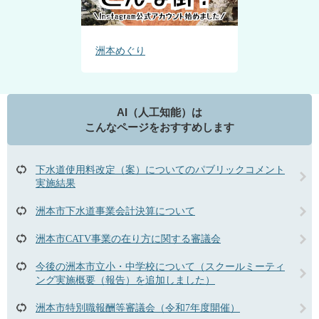
洲本めぐり
AI（人工知能）は
こんなページをおすすめします
下水道使用料改定（案）についてのパブリックコメント
実施結果
洲本市下水道事業会計決算について
洲本市CATV事業の在り方に関する審議会
今後の洲本市立小・中学校について（スクールミーティ
ング実施概要（報告）を追加しました）
洲本市特別職報酬等審議会（令和7年度開催）