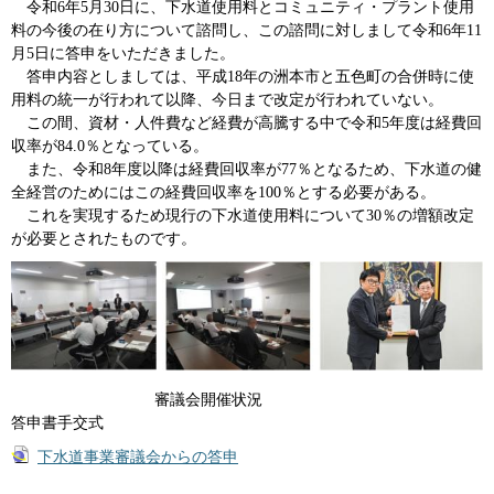
令和6年5月30日に、下水道使用料とコミュニティ・プラント使用
料の今後の在り方について諮問し、この諮問に対しまして令和6年11
月5日に答申をいただきました。
答申内容としましては、平成18年の洲本市と五色町の合併時に使
用料の統一が行われて以降、今日まで改定が行われていない。
この間、資材・人件費など経費が高騰する中で令和5年度は経費回
収率が84.0％となっている。
また、令和8年度以降は経費回収率が77％となるため、下水道の健
全経営のためにはこの経費回収率を100％とする必要がある。
これを実現するため現行の下水道使用料について30％の増額改定
が必要とされたものです。
審議会開催状況
答申書手交式
下水道事業審議会からの答申