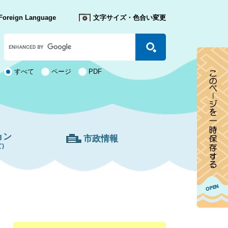
Foreign Language
文字サイズ・色合い変更
Google
カ
ス
タ
検
すべて
ページ
PDF
ム
索
検
対
索
象
ョン
市政情報
)