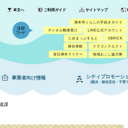
本文へ
ご利用ガイド
サイトマップ
洲本市くらしの手続きガイド
デジタル郵便受け
LINE公式アカウント
ためまっぷすもと
SBRICK
移住体験
ドラゴンクエスト
深日洲本ライナー
地域おこし協力隊
シティプロモーシ
事業者向け情報
(観光・移住定住・子育て
道課