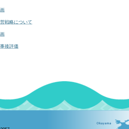
画
営戦略について
画
事後評価