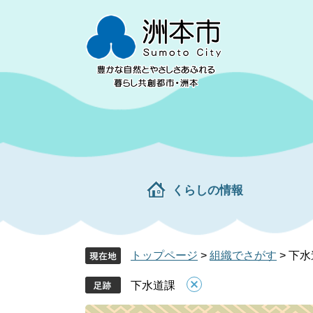
ペ
メ
ー
ニ
ジ
ュ
の
ー
先
を
頭
飛
で
ば
す。
し
て
本
文
くらしの情報
へ
トップページ
>
組織でさがす
>
下水
下水道課