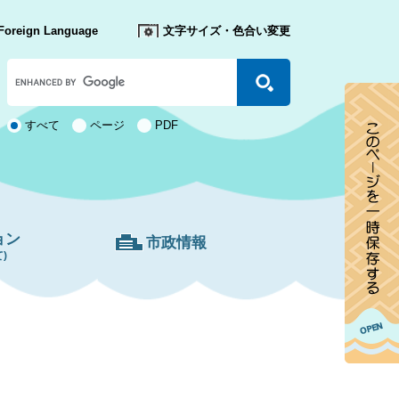
Foreign Language
文字サイズ・色合い変更
Google
カ
ス
タ
検
すべて
ページ
PDF
ム
索
検
対
索
象
ョン
市政情報
)