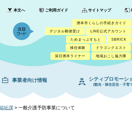
本文へ
ご利用ガイド
サイトマップ
洲本市くらしの手続きガイド
デジタル郵便受け
LINE公式アカウント
ためまっぷすもと
SBRICK
移住体験
ドラゴンクエスト
深日洲本ライナー
地域おこし協力隊
シティプロモーシ
事業者向け情報
(観光・移住定住・子育て
福祉課
>
一般介護予防事業について