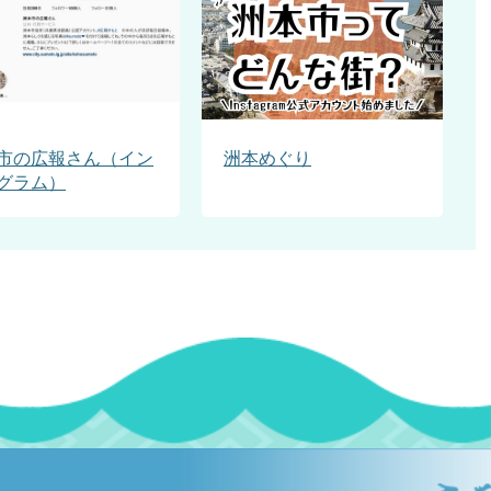
市の広報さん（イン
洲本めぐり
グラム）