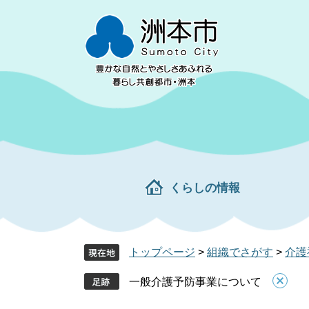
ペ
メ
ー
ニ
ジ
ュ
の
ー
先
を
頭
飛
で
ば
す。
し
て
本
文
くらしの情報
へ
トップページ
>
組織でさがす
>
介護
一般介護予防事業について