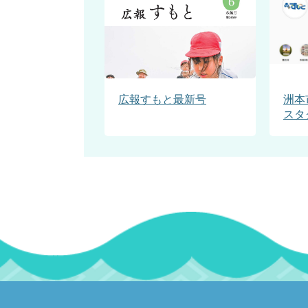
広報すもと最新号
洲本
スタ