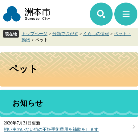
ペ
メ
ー
ニ
ジ
ュ
の
ー
先
を
トップページ
>
分類でさがす
>
くらしの情報
>
ペット・
頭
飛
動物
>
ペット
で
ば
す。
し
て
本
本
文
ペット
文
へ
お知らせ
2026年7月31日更新
飼い主のいない猫の不妊手術費用を補助をします