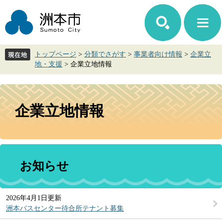
ペ
メ
ー
ニ
ジ
ュ
の
ー
先
を
トップページ
>
分類でさがす
>
事業者向け情報
>
企業立
頭
飛
地・支援
>
企業立地情報
で
ば
す。
し
て
本
本
文
企業立地情報
文
へ
お知らせ
2026年4月1日更新
洲本バスセンター待合所テナント募集