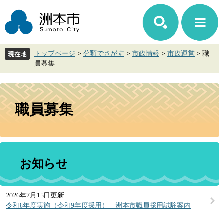
ペ
メ
ー
ニ
ジ
ュ
の
ー
先
を
トップページ
>
分類でさがす
>
市政情報
>
市政運営
>
職
頭
飛
員募集
で
ば
す。
し
て
本
本
文
職員募集
文
へ
お知らせ
2026年7月15日更新
令和8年度実施（令和9年度採用） 洲本市職員採用試験案内