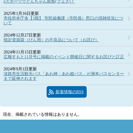
eスポーツでどんちゃん島祭(フェス)！
2025年1月16日更新
市役所本庁舎【1階】 市民協働課（市民係）窓口の混雑状況につ
いて
2024年12月27日更新
指定資源袋（びん用）の不良品について（お詫び）
2024年11月15日更新
広報すもと11月号に掲載のイベント開催日に関するお詫びと訂正
2024年9月1日更新
淡路市生活観光バス「あわ神・あわ姫バス」が洲本バスセンター
まで延伸されます
新着情報のRSS
現在、掲載されている情報はありません。