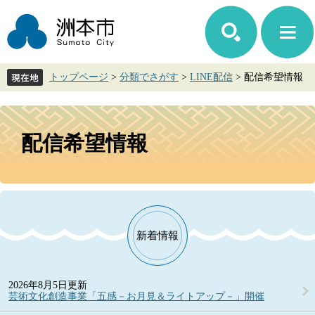
ペ
メ
ー
ニ
ジ
ュ
の
ー
先
を
トップページ
>
分類でさがす
>
LINE配信
>
配信希望情報
頭
飛
で
ば
す。
し
本
て
文
配信希望情報
本
文
へ
新着情報
2026年8月5日更新
芸術文化創造事業「五感－お月見＆ライトアップ－」開催