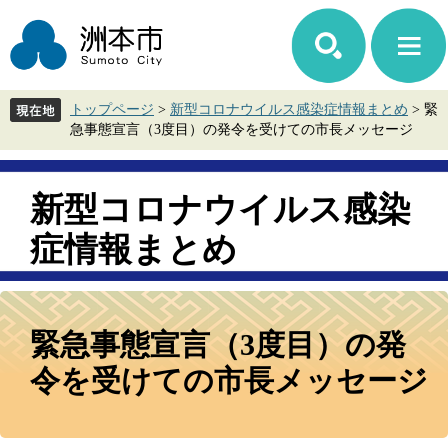
ペ
メ
ー
ニ
ジ
ュ
の
ー
先
を
トップページ
>
新型コロナウイルス感染症情報まとめ
>
緊
頭
飛
急事態宣言（3度目）の発令を受けての市長メッセージ
で
ば
す。
し
て
新型コロナウイルス感染
本
文
症情報まとめ
へ
本
文
緊急事態宣言（3度目）の発
令を受けての市長メッセージ