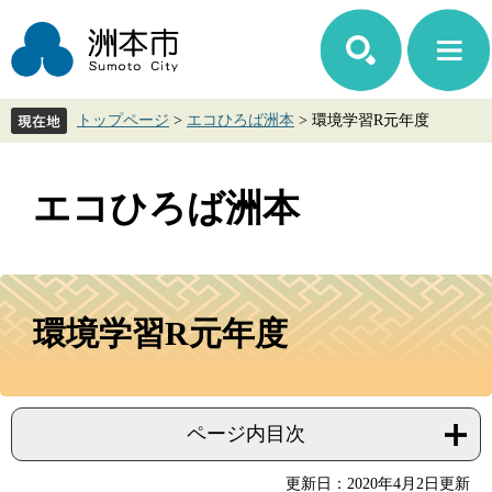
ペ
メ
ー
ニ
ジ
ュ
の
ー
先
を
トップページ
>
エコひろば洲本
>
環境学習R元年度
頭
飛
で
ば
す。
し
て
エコひろば洲本
本
文
へ
本
文
環境学習R元年度
ページ内目次
更新日：2020年4月2日更新