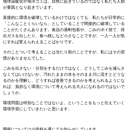
地球温暖化や海洋ゴミは、自然に起きているのではなく私たち人類
が要因となり起きています。
直接的に環境を破壊しているわけではなくても、私たちが日常的に
「こんなことくらいなら」としていることで間接的に破壊している
ことがたくさんあります。食品の過剰包装や、ごみのポイ捨て、排
出ガスを出したり、食べ残しなど小さなことですが、一人一人が気
にすれば変えられえることばかりです。
そのことついて考えることは当たり前のことですが、私にはその習
慣がありませんでした。
ごみを出さない・分別をするだけではなく、どうしてごみを減らさ
なくてはいけないか、汚れたままの水をそのまま川に流すとどうな
るのかを理解し、どうすれば改善できるのかを考えられるようにな
れば、負担なく環境について考えられる大人になれるのではないで
しょうか。
環境問題は特別なことではないよ、ということをもっと伝えていく
環境学習にしていきたいと思います。
開催については小学校を通じてお知らせしています。