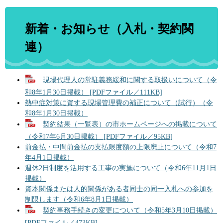
新着・お知らせ（入札・契約関
連）
現場代理人の常駐義務緩和に関する取扱いについて（令
和8年1月30日掲載） [PDFファイル／111KB]
熱中症対策に資する現場管理費の補正について（試行）（令
和8年1月30日掲載）
契約結果（一覧表）の市ホームページへの掲載について
（令和7年6月30日掲載） [PDFファイル／95KB]
前金払・中間前金払の支払限度額の上限廃止について（令和7
年4月1日掲載）
週休2日制度を活用する工事の実施について（令和6年11月1日
掲載）
資本関係または人的関係がある者同士の同一入札への参加を
制限します（令和6年8月1日掲載）
契約事務手続きの変更について（令和5年3月10日掲載）
[PDFファイル／473KB]