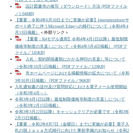
設計図書等の複写（ダウンロード）方法 [PDFファイル
／1.04MB]
【重要：令和4年6月10日までに実施が必要】Internetexplorerサ
ポート終了に伴うMicrosoft Edgeへの移行について（令和4年4
月13日掲載）
＜外部リンク＞
【重要：R4モデル適用】令和4年4月1日以降）最低制限
価格等制度の見直しについて（令和4年3月4日掲載） [PDFフ
ァイル／145KB]
入札・契約関係書類にかかる押印の見直し等について
（令和3年10月1日掲載） [PDFファイル／129KB]
市ホームページにおける掲載情報の拡大について（令和
3年10月1日掲載） [PDFファイル／96KB]
入札通知書の送付及び質問対応における電子メール使用開始
（令和3年4月～）
令和3年4月1日以降）最低制限価格等制度の見直しについて
（令和3年2月15日掲載）
令和3年3月22日以降）キャッシュクリアが必要です（令和3年
2月15日掲載）
【重要：令和2年8月7日（金曜日）までに実施が必要】電子入
札の脱Ｊａｖａ方式移行に向けた事前準備のお知らせ（令和2