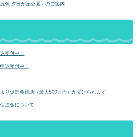
五色 夕日が丘公園」のご案内
込受付中！
申込受付中！
より促進金補助（最大500万円）が受けられます
促進金について