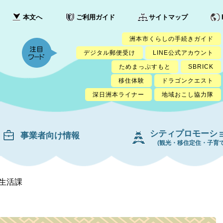
本文へ
ご利用ガイド
サイトマップ
洲本市くらしの手続きガイド
デジタル郵便受け
LINE公式アカウント
ためまっぷすもと
SBRICK
移住体験
ドラゴンクエスト
深日洲本ライナー
地域おこし協力隊
シティプロモーシ
事業者向け情報
(観光・移住定住・子育て
生活課