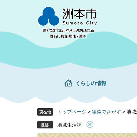
ペ
メ
ー
ニ
ジ
ュ
の
ー
先
を
頭
飛
で
ば
す。
し
て
本
文
くらしの情報
へ
トップページ
>
組織でさがす
>
地域
地域生活課