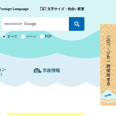
Foreign Language
文字サイズ・色合い変更
Google
カ
ス
タ
検
すべて
ページ
PDF
ム
索
検
対
索
象
ョン
市政情報
)