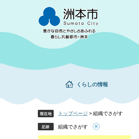
ペ
メ
ー
ニ
ジ
ュ
の
ー
先
を
頭
飛
で
ば
す。
し
て
本
文
くらしの情報
へ
トップページ
>
組織でさがす
組織でさがす