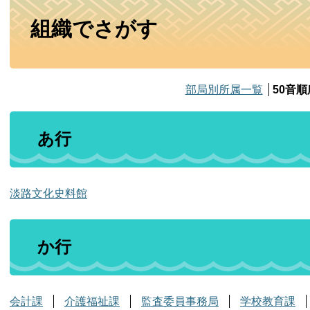
本
組織でさがす
文
部局別所属一覧
50音
あ行
淡路文化史料館
か行
会計課
介護福祉課
監査委員事務局
学校教育課