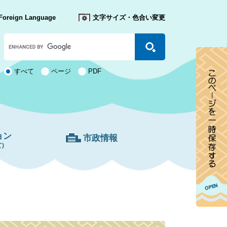
Foreign Language
文字サイズ・色合い変更
Google
カ
ス
タ
検
すべて
ページ
PDF
ム
索
検
対
索
象
ョン
市政情報
)