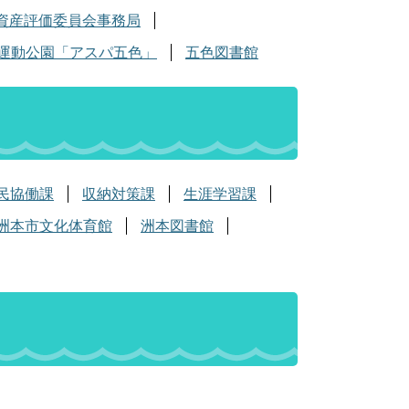
資産評価委員会事務局
運動公園「アスパ五色」
五色図書館
民協働課
収納対策課
生涯学習課
洲本市文化体育館
洲本図書館