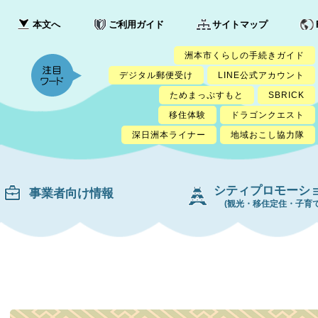
本文へ
ご利用ガイド
サイトマップ
洲本市くらしの手続きガイド
デジタル郵便受け
LINE公式アカウント
ためまっぷすもと
SBRICK
移住体験
ドラゴンクエスト
深日洲本ライナー
地域おこし協力隊
シティプロモーシ
事業者向け情報
(観光・移住定住・子育て