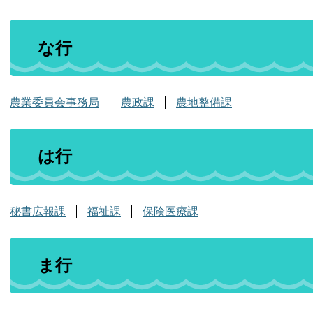
な行
農業委員会事務局
農政課
農地整備課
は行
秘書広報課
福祉課
保険医療課
ま行