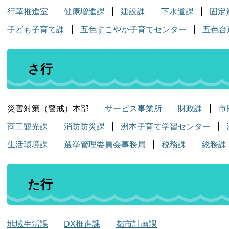
行革推進室
健康増進課
建設課
下水道課
固定
子ども子育て課
五色すこやか子育てセンター
五色台
さ行
災害対策（警戒）本部
サービス事業所
財政課
市
商工観光課
消防防災課
洲本子育て学習センター
生活環境課
選挙管理委員会事務局
税務課
総務課
た行
地域生活課
DX推進課
都市計画課