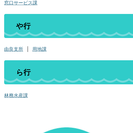
窓口サービス課
や行
由良支所
用地課
ら行
林務水産課