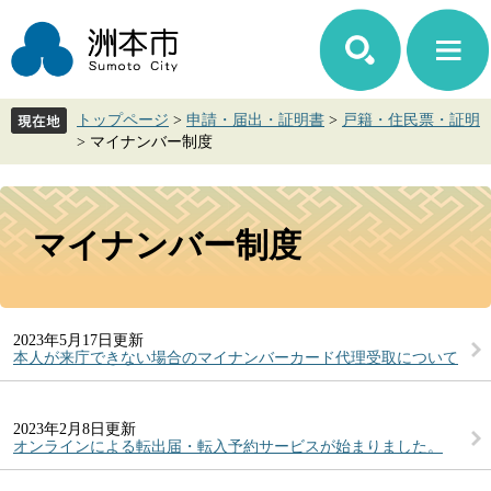
ペ
メ
ー
ニ
ジ
ュ
の
ー
先
を
トップページ
>
申請・届出・証明書
>
戸籍・住民票・証明
頭
飛
>
マイナンバー制度
で
ば
す。
し
て
本
本
文
マイナンバー制度
文
へ
2023年5月17日更新
本人が来庁できない場合のマイナンバーカード代理受取について
2023年2月8日更新
オンラインによる転出届・転入予約サービスが始まりました。