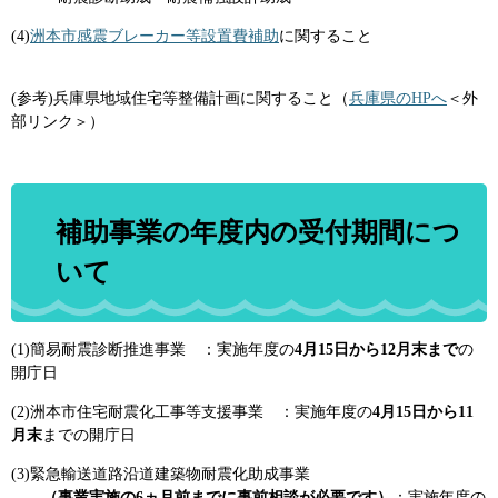
(4)
洲本市感震ブレーカー等設置費補助
に関すること
(参考)兵庫県地域住宅等整備計画に関すること（
兵庫県のHPへ
＜外
部リンク＞
）
補助事業の年度内の受付期間につ
いて
(1)簡易耐震診断推進事業 ：実施年度の
4月15日から12月末まで
の
開庁日
(2)洲本市住宅耐震化工事等支援事業 ：実施年度の
4月15日から11
月末
までの開庁日
(3)緊急輸送道路沿道建築物耐震化助成事業
（事業実施の6ヵ月前までに事前相談が必要です）
：実施年度の