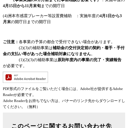
4月15日から11月末旬
までの開庁日
(4)洲本市感震ブレーカー等設置費補助 ：実施年度の
4月1日から3
月末
の開庁日までの開庁日
ご注意：
各事業の予算の都合で受付できない場合があります。
(2)(3)の補助事業は
補助金の交付決定前の契約・着手・手付
金の支払い等があった場合補助対象になりません
。​
(1)(2)(3)の補助事業は
原則年度内の事業の完了・実績報告
が必要です。
PDF形式のファイルをご覧いただく場合には、Adobe社が提供するAdobe
Readerが必要です。
Adobe Readerをお持ちでない方は、バナーのリンク先からダウンロードし
てください。（無料）
このページに関するお問い合わせ先