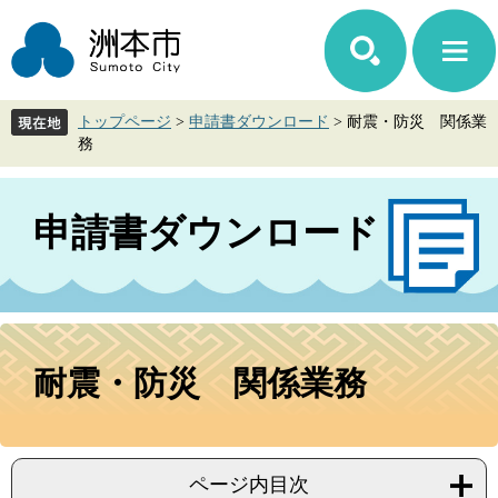
ペ
メ
ー
ニ
ジ
ュ
の
ー
先
を
トップページ
>
申請書ダウンロード
>
耐震・防災 関係業
頭
飛
務
で
ば
す。
し
て
申請書ダウンロード
本
文
へ
本
文
耐震・防災 関係業務
ページ内目次