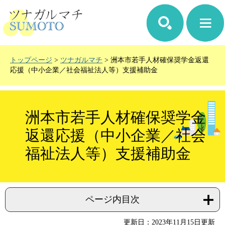
ペ
メ
ー
ニ
ジ
ュ
の
ー
先
を
頭
飛
トップページ
>
ツナガルマチ
>
洲本市若手人材確保奨学金返還
で
ば
応援（中小企業／社会福祉法人等）支援補助金
す。
し
て
本
本
文
文
洲本市若手人材確保奨学金
へ
返還応援（中小企業／社会
福祉法人等）支援補助金
ページ内目次
更新日：2023年11月15日更新