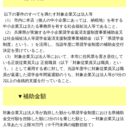
以下の要件のすべてを満たす対象企業又は法人等
（1） 市内に本店（個人の中小企業にあっては、納税地）を有する
中小企業又は主たる事務所を有する社会福祉法人等であること。
（2） 兵庫県が実施する中小企業奨学金返済支援制度事業補助金又
は社会福祉法人等奨学金返済支援制度事業補助金（以下「県奨学金
制度」という。）を活用し、当該年度に県奨学金制度の補助金交付
決定を受けていること。
（3） 対象企業又は法人等において、本市に住民票を置き居住して
いる正規従業員又は 正規職員（以下「対象従業員又は職員」とい
う。）として雇用する者に対して、当該年度中に対象従業員又は職
員が返還した奨学金年間返還額のうち、対象企業又は法人等が3分の
2以上の金銭的支援を行っていること。
▼補助金額
対象企業又は法人等が負担した額から県奨学金制度における県補助
金交付額を控除した額に2分の1を乗じた額とし、一対象企業又は法
人等あたり上限30万円（※千円未満の端数切捨て）