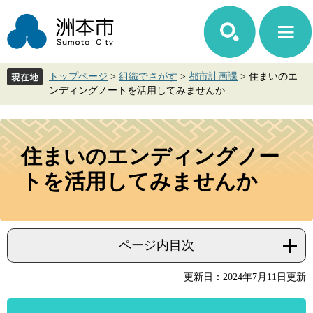
ペ
メ
ー
ニ
ジ
ュ
の
ー
先
を
トップページ
>
組織でさがす
>
都市計画課
>
住まいのエ
頭
飛
ンディングノートを活用してみませんか
で
ば
す。
し
て
本
本
文
住まいのエンディングノー
文
へ
トを活用してみませんか
ページ内目次
更新日：2024年7月11日更新