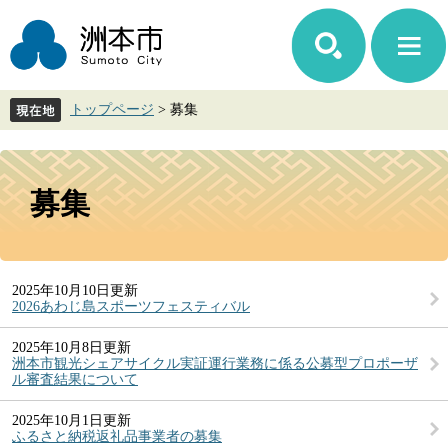
ペ
メ
ー
ニ
ジ
ュ
の
ー
先
を
トップページ
>
募集
頭
飛
で
ば
す。
し
本
て
文
募集
本
文
へ
2025年10月10日更新
2026あわじ島スポーツフェスティバル
2025年10月8日更新
洲本市観光シェアサイクル実証運行業務に係る公募型プロポーザ
ル審査結果について
2025年10月1日更新
ふるさと納税返礼品事業者の募集