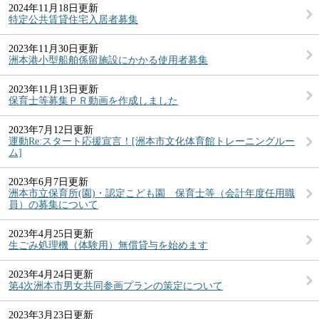
2024年11月18日更新
特定公共賃貸住宅入居者募集
2023年11月30日更新
洲本港小型船舶係留施設にかかる使用者募集
2023年11月13日更新
保育士等募集ＰＲ動画を作成しました
2023年7月12日更新
運動Re:スタート応援宣言！[洲本市文化体育館トレーニングルー
ム]
2023年6月7日更新
洲本市立保育所(園)・認定こども園 保育士等（会計年度任用職
員）の募集について
2023年4月25日更新
生ごみ処理機（体験用）無償貸与を始めます
2023年4月24日更新
第4次洲本市男女共同参画プランの策定について
2023年3月23日更新