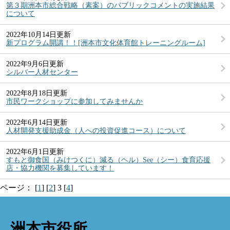
第３期洲本市総合戦略（素案）のパブリックコメントの実施結果
について
2022年10月14日更新
新プログラム開講！！[洲本市文化体育館トレーニングルーム]
2022年9月6日更新
シルバー人材センター
2022年8月18日更新
市民ワークショップに参加してみませんか
2022年6月14日更新
人材開発支援助成金（人への投資促進コース）について
2022年6月1日更新
すもと御食国（みけつくに）減る（ヘル）See（シー）食育応援
店・協力機関を募集しています！
ページ：
[
1
]
[
2
]
3
[
4
]
洲本市役所