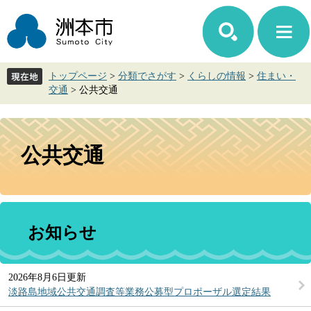
ペ
メ
ー
ニ
ジ
ュ
の
ー
先
を
トップページ
>
分類でさがす
>
くらしの情報
>
住まい・
頭
飛
交通
>
公共交通
で
ば
す。
し
て
本
本
文
公共交通
文
へ
お知らせ
2026年8月6日更新
淡路島地域公共交通調査等業務公募型プロポーザル選定結果