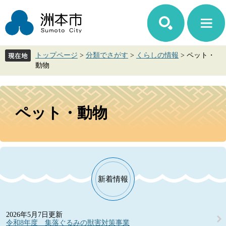
ペ
メ
ー
ニ
ジ
ュ
の
ー
先
を
トップページ
>
分類でさがす
>
くらしの情報
>
ペット・
頭
飛
動物
で
ば
す。
し
て
本
本
文
ペット・動物
文
へ
新着情報
2026年5月7日更新
令和8年度 集落ぐるみの獣害対策事業