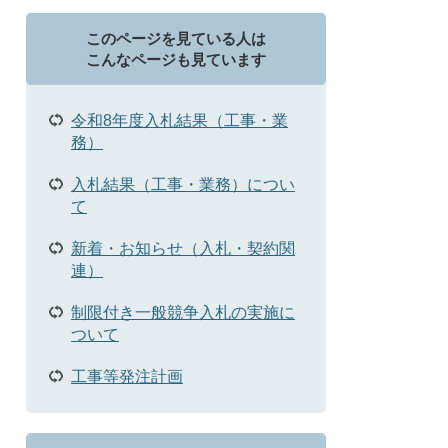
このページを見ている人は
こんなページも見ています
令和8年度入札結果（工事・業
務）
入札結果（工事・業務）につい
て
新着・お知らせ（入札・契約関
連）
制限付き一般競争入札の実施に
ついて
工事等発注計画