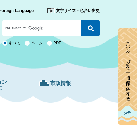
Foreign Language
文字サイズ・色合い変更
Google
カ
ス
タ
検
すべて
ページ
PDF
ム
索
検
対
索
象
ョン
市政情報
)