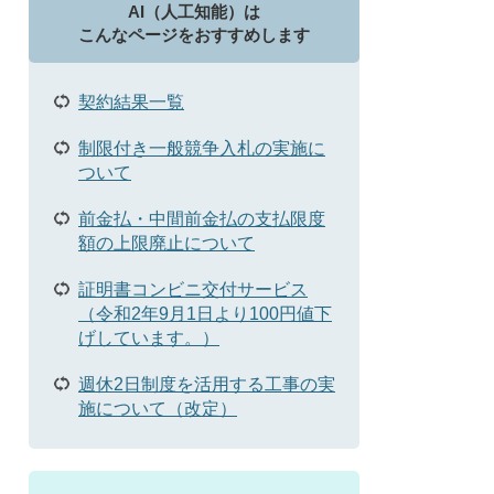
AI（人工知能）は
こんなページをおすすめします
契約結果一覧
制限付き一般競争入札の実施に
ついて
前金払・中間前金払の支払限度
額の上限廃止について
証明書コンビニ交付サービス
（令和2年9月1日より100円値下
げしています。）
週休2日制度を活用する工事の実
施について（改定）