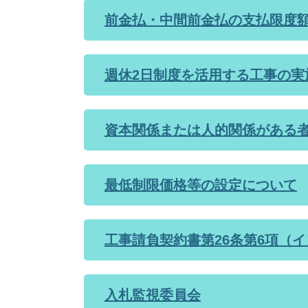
前金払・中間前金払の支払限度
週休2日制度を活用する工事の実
資本関係または人的関係がある
最低制限価格等の設定について
工事請負契約書第26条第6項（
入札監視委員会