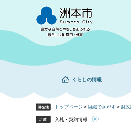
ペ
メ
ー
ニ
ジ
ュ
の
ー
先
を
頭
飛
で
ば
す。
し
て
本
文
くらしの情報
へ
トップページ
>
組織でさがす
>
財政
入札・契約情報