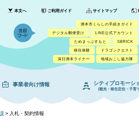
本文へ
ご利用ガイド
サイトマップ
洲本市くらしの手続きガイド
デジタル郵便受け
LINE公式アカウント
ためまっぷすもと
SBRICK
移住体験
ドラゴンクエスト
深日洲本ライナー
地域おこし協力隊
シティプロモーシ
事業者向け情報
(観光・移住定住・子育て
課
>
入札・契約情報