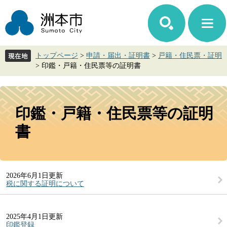
ペ
メ
ー
ニ
ジ
ュ
の
ー
先
を
トップページ
>
申請・届出・証明書
>
戸籍・住民票・証明
頭
飛
>
印鑑・戸籍・住民票等の証明書
で
ば
す。
し
て
本
本
文
印鑑・戸籍・住民票等の証明
文
へ
書
2026年6月1日更新
税に関する証明について
2025年4月1日更新
印鑑登録