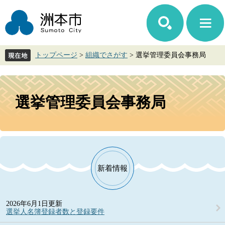
ペ
メ
ー
ニ
ジ
ュ
の
ー
先
を
トップページ
>
組織でさがす
>
選挙管理委員会事務局
頭
飛
で
ば
す。
し
本
て
文
選挙管理委員会事務局
本
文
へ
新着情報
2026年6月1日更新
選挙人名簿登録者数と登録要件