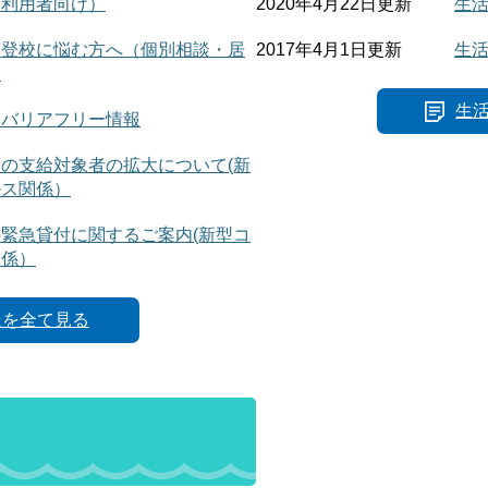
（利用者向け）
2020年4月22日更新
生
不登校に悩む方へ（個別相談・居
2017年4月1日更新
生
）
生
設バリアフリー情報
の支給対象者の拡大について(新
ルス関係）
緊急貸付に関するご案内(新型コ
関係）
報を全て見る