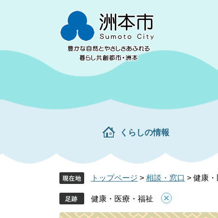
ペ
メ
ー
ニ
ジ
ュ
の
ー
先
を
頭
飛
で
ば
す。
し
て
本
文
くらしの情報
へ
トップページ
>
相談・窓口
>
健康・
健康・医療・福祉