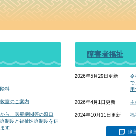
障害者福祉
2026年5月29日更新
令
で
険料
用
教室のご案内
2026年4月1日更新
主
から、医療機関等の窓口
2024年10月11日更新
福
療制度と福祉医療制度を併
ます
障