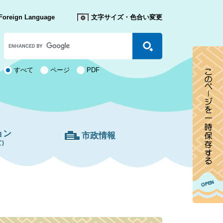
Foreign Language
文字サイズ・色合い変更
Google
カ
ス
タ
検
すべて
ページ
PDF
ム
索
検
対
索
象
ョン
市政情報
)