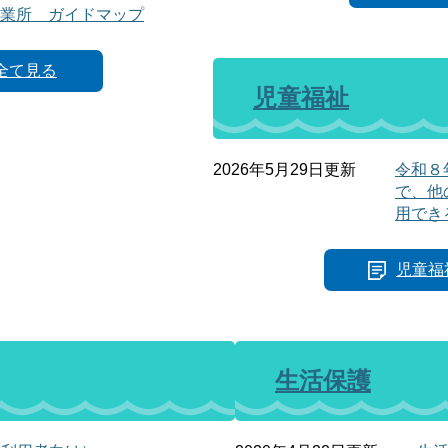
業所 ガイドマップ
全て見る
児童福祉
2026年5月29日更新
令和８
で、他
用でき
児童福
生活保護