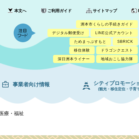
本文へ
ご利用ガイド
サイトマップ
洲本市くらしの手続きガイド
デジタル郵便受け
LINE公式アカウント
ためまっぷすもと
SBRICK
移住体験
ドラゴンクエスト
深日洲本ライナー
地域おこし協力隊
シティプロモーシ
事業者向け情報
(観光・移住定住・子育て
医療・福祉