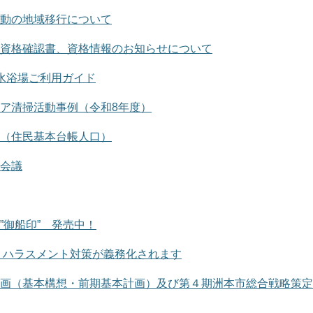
動の地域移行について
資格確認書、資格情報のお知らせについて
水浴場ご利用ガイド
ア清掃活動事例（令和8年度）
（住民基本台帳人口）
会議
”御船印” 発売中！
よりハラスメント対策が義務化されます
画（基本構想・前期基本計画）及び第４期洲本市総合戦略策定