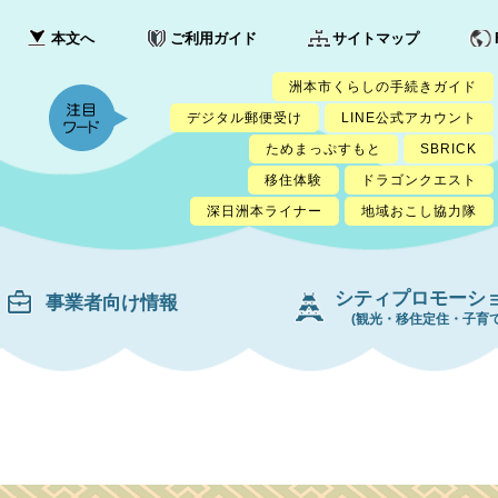
本文へ
ご利用ガイド
サイトマップ
洲本市くらしの手続きガイド
デジタル郵便受け
LINE公式アカウント
ためまっぷすもと
SBRICK
移住体験
ドラゴンクエスト
深日洲本ライナー
地域おこし協力隊
シティプロモーシ
事業者向け情報
(観光・移住定住・子育て