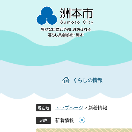
ペ
メ
ー
ニ
ジ
ュ
の
ー
先
を
頭
飛
で
ば
す。
し
て
本
文
くらしの情報
へ
トップページ
>
新着情報
新着情報