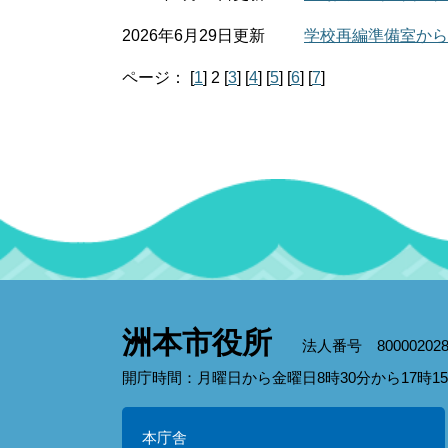
2026年6月29日更新
学校再編準備室からの
ページ：
[
1
]
2
[
3
]
[
4
]
[
5
]
[
6
]
[
7
]
洲本市役所
法人番号 800002028
開庁時間：月曜日から金曜日8時30分から17時
本庁舎