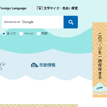
Foreign Language
文字サイズ・色合い変更
Google
カ
ス
タ
検
すべて
ページ
PDF
ム
索
検
対
索
象
ョン
市政情報
)