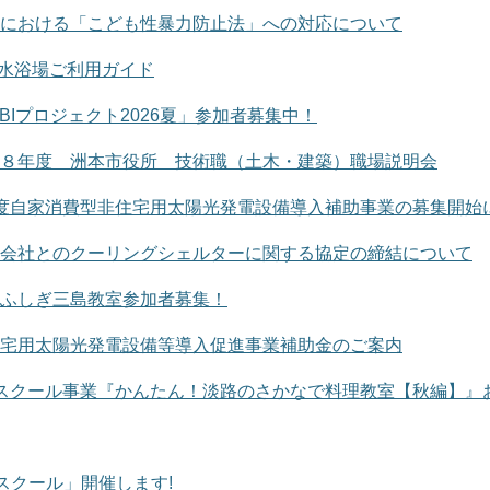
における「こども性暴力防止法」への対応について
海水浴場ご利用ガイド
BIプロジェクト2026夏」参加者募集中！
８年度 洲本市役所 技術職（土木・建築）職場説明会
度自家消費型非住宅用太陽光発電設備導入補助事業の募集開始
会社とのクーリングシェルターに関する協定の締結について
ふしぎ三島教室参加者募集！
宅用太陽光発電設備等導入促進事業補助金のご案内
スクール事業『かんたん！淡路のさかなで料理教室【秋編】』
スクール」開催します!