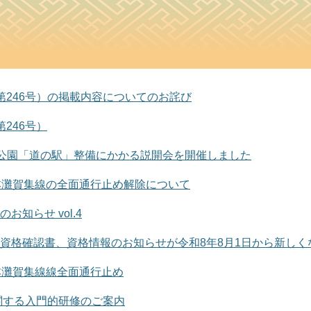
第246号）の掲載内容についてのお詫び
246号）
衛公園「道の駅」整備にかかる説開会を開催しました
本灘賀集線の全面通行止め解除について
お知らせ vol.4
資格確認書、資格情報のお知らせが令和8年8月1日から新しく
本灘賀集線線全面通行止め
に関する入門的研修のご案内