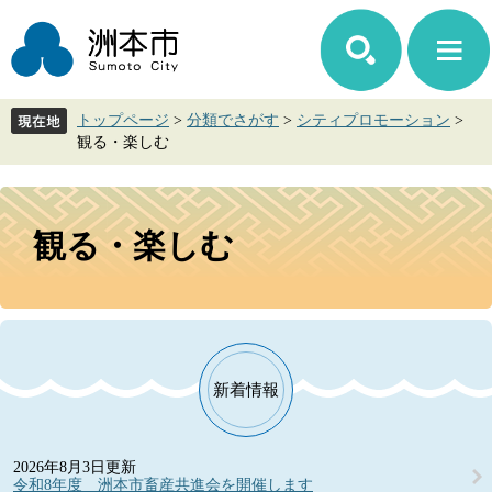
ペ
メ
ー
ニ
ジ
ュ
の
ー
先
を
トップページ
>
分類でさがす
>
シティプロモーション
>
頭
飛
観る・楽しむ
で
ば
す。
し
て
本
本
文
観る・楽しむ
文
へ
新着情報
2026年8月3日更新
令和8年度 洲本市畜産共進会を開催します