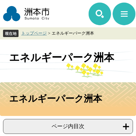
ペ
メ
ー
ニ
ジ
ュ
の
ー
先
を
トップページ
>
エネルギーパーク洲本
頭
飛
で
ば
す。
し
て
エネルギーパーク洲本
本
文
へ
本
文
エネルギーパーク洲本
ページ内目次