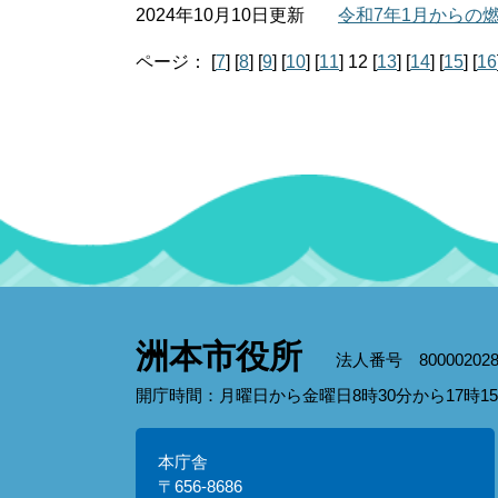
2024年10月10日更新
令和7年1月からの
ページ：
[
7
]
[
8
]
[
9
]
[
10
]
[
11
]
12
[
13
]
[
14
]
[
15
]
[
16
洲本市役所
法人番号 800002028
開庁時間：月曜日から金曜日8時30分から17時
本庁舎
〒656-8686