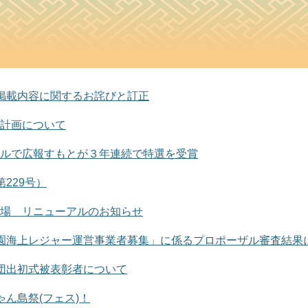
掲載内容に関するお詫びと訂正
計画について
ルで広報すもとが３年連続で特選を受賞
229号）
場 リニューアルのお知らせ
園海上レジャー運営事業者募集」に係るプロポーザル審査結果
団出初式被表彰者について
ゃん島祭(フェス)！