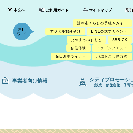
本文へ
ご利用ガイド
サイトマップ
洲本市くらしの手続きガイド
デジタル郵便受け
LINE公式アカウント
ためまっぷすもと
SBRICK
移住体験
ドラゴンクエスト
深日洲本ライナー
地域おこし協力隊
シティプロモーシ
事業者向け情報
(観光・移住定住・子育て