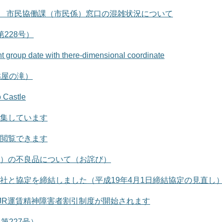
】 市民協働課（市民係）窓口の混雑状況について
228号）
t group date with there-dimensional coordinate
 （鮎屋の滝）
 Castle
集しています
閲覧できます
）の不良品について（お詫び）
社と協定を締結しました（平成19年4月1日締結協定の見直し
りJR運賃精神障害者割引制度が開始されます
第227号）