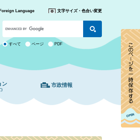
Foreign Language
文字サイズ・色合い変更
Google
カ
ス
タ
検
すべて
ページ
PDF
ム
索
検
対
索
象
ョン
市政情報
)