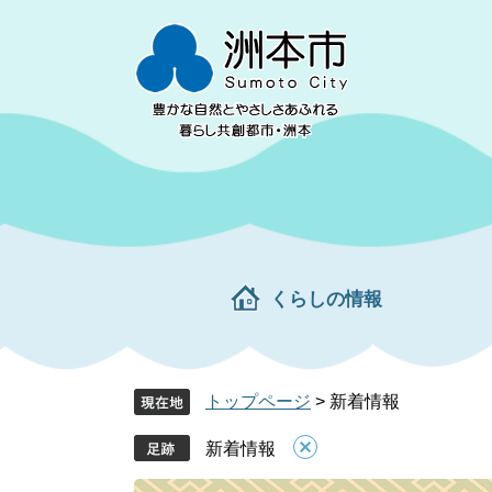
ペ
メ
ー
ニ
ジ
ュ
の
ー
先
を
頭
飛
で
ば
す。
し
て
本
文
くらしの情報
へ
トップページ
>
新着情報
新着情報