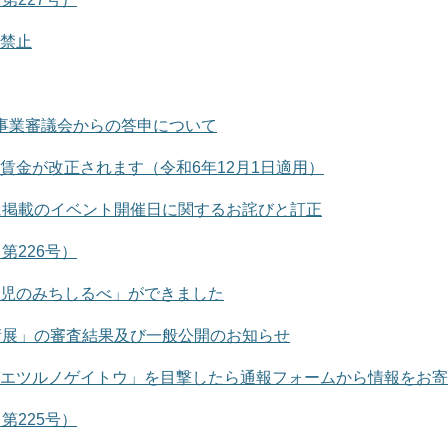
禁止
事業審議会からの答申について
賃金が改正されます（令和6年12月1日適用）
に掲載のイベント開催日に関するお詫びと訂正
第226号）
児のみちしるべ」ができました
術展」の審査結果及び一般公開のお知らせ
エツルノゲイトウ」を目撃したら通報フォームから情報をお寄
第225号）