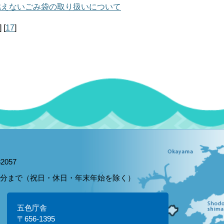
燃えないごみ袋の取り扱いについて
]
[
17
]
2057
15分まで（祝日・休日・年末年始を除く）
五色庁舎
〒656-1395