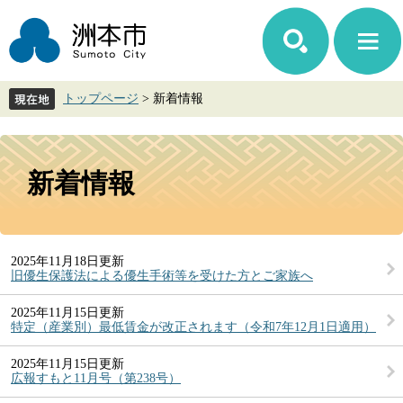
ペ
メ
ー
ニ
ジ
ュ
の
ー
先
を
トップページ
>
新着情報
頭
飛
で
ば
す。
し
本
て
文
新着情報
本
文
へ
2025年11月18日更新
旧優生保護法による優生手術等を受けた方とご家族へ
2025年11月15日更新
特定（産業別）最低賃金が改正されます（令和7年12月1日適用）
2025年11月15日更新
広報すもと11月号（第238号）