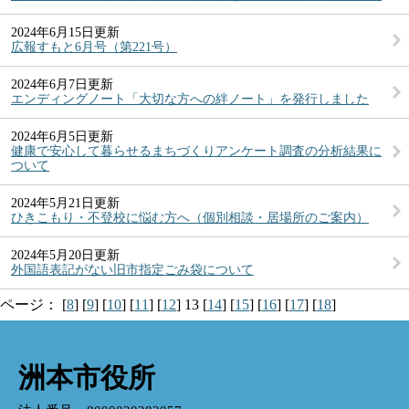
2024年6月15日更新
広報すもと6月号（第221号）
2024年6月7日更新
エンディングノート「大切な方への絆ノート」を発行しました
2024年6月5日更新
健康で安心して暮らせるまちづくりアンケート調査の分析結果に
ついて
2024年5月21日更新
ひきこもり・不登校に悩む方へ（個別相談・居場所のご案内）
2024年5月20日更新
外国語表記がない旧市指定ごみ袋について
ページ：
[
8
]
[
9
]
[
10
]
[
11
]
[
12
]
13
[
14
]
[
15
]
[
16
]
[
17
]
[
18
]
洲本市役所