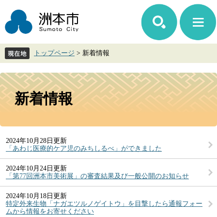
ペ
メ
ー
ニ
ジ
ュ
の
ー
先
を
トップページ
>
新着情報
頭
飛
で
ば
す。
し
本
て
文
新着情報
本
文
へ
2024年10月28日更新
「あわじ医療的ケア児のみちしるべ」ができました
2024年10月24日更新
「第77回洲本市美術展」の審査結果及び一般公開のお知らせ
2024年10月18日更新
特定外来生物「ナガエツルノゲイトウ」を目撃したら通報フォー
ムから情報をお寄せください