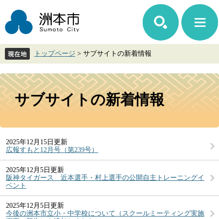
ペ
メ
ー
ニ
ジ
ュ
の
ー
先
を
トップページ
>
サブサイトの新着情報
頭
飛
で
ば
す。
し
本
て
文
サブサイトの新着情報
本
文
へ
2025年12月15日更新
広報すもと12月号（第239号）
2025年12月5日更新
阪神タイガース 近本選手・村上選手の公開自主トレーニングイ
ベント
2025年12月5日更新
今後の洲本市立小・中学校について（スクールミーティング実施