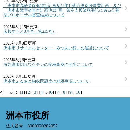
2025年8月28日更新
「洲本市高齢者保健福祉計画及び第10期介護保険事業計画」及び
「洲本市障害者基本計画他2計画」策定支援業務委託に係る公募
型プロポーザル審査結果について
2025年8月15日更新
広報すもと8月号（第235号）
2025年8月8日更新
洲本市リサイクルセンター「みつあい館」の運営について
2025年8月6日更新
有効期限切れワクチンの接種事案の発生について
2025年8月1日更新
洲本市ふるさと納税問題等の対処事項について
ページ：
[
1
]
[
2
]
[
3
]
[
4
]
5
[
6
]
[
7
]
[
8
]
[
9
]
[
10
]
洲本市役所
法人番号 8000020282057