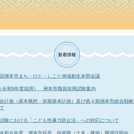
新着情報
回洲本市まち・ひと・しごと地域創生本部会議
（令和9年度採用） 洲本市職員採用試験案内
合計画（基本構想・前期基本計画）及び第４期洲本市総合戦略
て
試験における「こども性暴力防止法」への対応について
令和８年度 洲本市役所 技術職（土木・建築）職場説明会