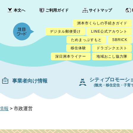
本文へ
ご利用ガイド
サイトマップ
洲本市くらしの手続きガイド
デジタル郵便受け
LINE公式アカウント
ためまっぷすもと
SBRICK
移住体験
ドラゴンクエスト
深日洲本ライナー
地域おこし協力隊
シティプロモーシ
事業者向け情報
(観光・移住定住・子育て
情報
>
市政運営