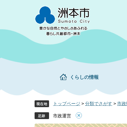
ペ
メ
ー
ニ
ジ
ュ
の
ー
先
を
頭
飛
で
ば
す。
し
て
本
文
くらしの情報
へ
トップページ
>
分類でさがす
>
市政
市政運営