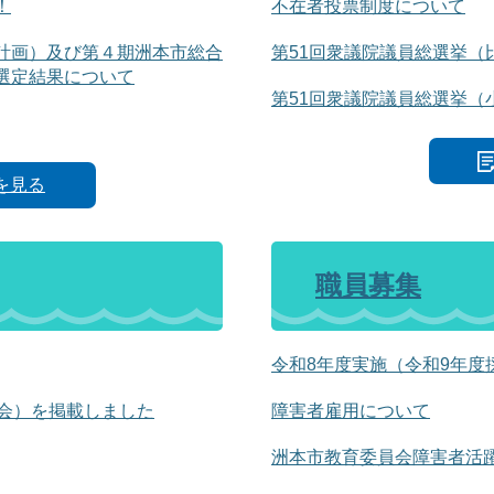
！
不在者投票制度について
計画）及び第４期洲本市総合
第51回衆議院議員総選挙（
選定結果について
第51回衆議院議員総選挙（
を見る
職員募集
令和8年度実施（令和9年度
例会）を掲載しました
障害者雇用について
洲本市教育委員会障害者活