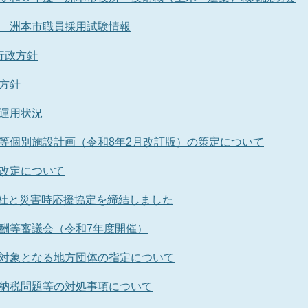
 洲本市職員採用試験情報
行政方針
方針
運用状況
等個別施設計画（令和8年2月改訂版）の策定について
改定について
式会社と災害時応援協定を締結しました
酬等審議会（令和7年度開催）
対象となる地方団体の指定について
納税問題等の対処事項について