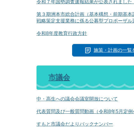
令和７年国勢調査速報結果が公表されました
第３期洲本市総合計画（基本構想・前期基本
戦略策定支援業務に係る公募型プロポーザル
令和8年度教育行政方針
施策・計画の一覧
市議会
中・高生への議会会議室開放について
代表質問及び一般質問動画（令和8年5月定
すもと市議会だよりバックナンバー