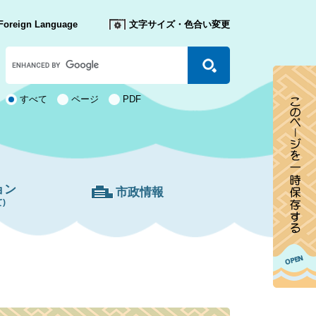
Foreign Language
文字サイズ・色合い変更
Google
カ
ス
タ
検
すべて
ページ
PDF
ム
索
検
対
索
象
ョン
市政情報
)