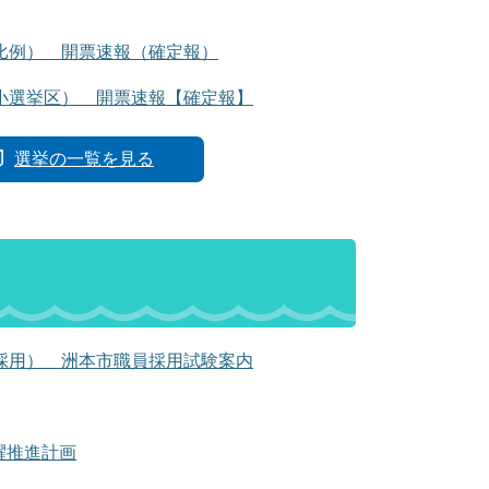
比例） 開票速報（確定報）
小選挙区） 開票速報【確定報】
選挙の一覧を見る
採用） 洲本市職員採用試験案内
躍推進計画