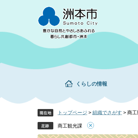
ペ
メ
ー
ニ
ジ
ュ
の
ー
先
を
頭
飛
で
ば
す。
し
て
本
文
くらしの情報
へ
トップページ
>
組織でさがす
>
商工
商工観光課