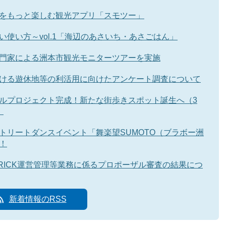
をもっと楽しむ観光アプリ「スモツー」
い使い方～vol.1「海辺のあさいち・あさごはん」
門家による洲本市観光モニターツアーを実施
ける遊休地等の利活用に向けたアンケート調査について
ルプロジェクト完成！新たな街歩きスポット誕生へ（3
）
トリートダンスイベント「舞楽望SUMOTO（ブラボー洲
！
ＡBRICK運営管理等業務に係るプロポーザル審査の結果につ
新着情報のRSS