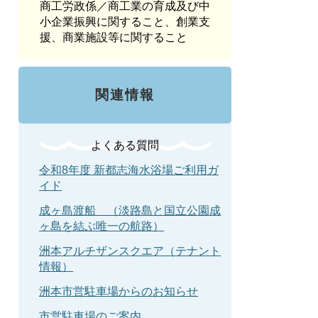
商工労政係／商工業の育成及び中
小企業振興に関すること、創業支
援、商業施設等に関すること
関連情報
よくある質問
令和8年度 新都志海水浴場ご利用ガ
イド
成ヶ島渡船 （淡路島と国立公園成
ヶ島を結ぶ唯一の航路）
洲本アルチザンスクエア（テナント
情報）
洲本市営駐車場からのお知らせ
市営駐車場のご案内