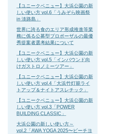
【ユニークベニュー】大浜公園の新
しい使い方 vol.6「うみぞら映画祭
in 淡路島」
世界に誇る食のエリア形成推進等業
務に係る公募型プロポーザルの最優
秀提案者選考結果について
【ユニークベニュー】大浜公園の新
しい使い方 vol.5「インバウンド向
けガストロノミーツアー」
【ユニークベニュー】大浜公園の新
しい使い方 vol.4「大浜竹灯籠ライ
トアップ＆ナイトアスレチック」
【ユニークベニュー】大浜公園の新
しい使い方 vol.3「POWER
BUILDING CLASSIC」
大浜公園の新しい使い方～
vol.2「AWA YOGA 2025〜ビーチヨ