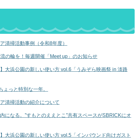
ア清掃活動事例（令和8年度）
交流の輪を！毎週開催「Meet up」のお知らせ
大浜公園の新しい使い方 vol.6「うみぞら映画祭 in 淡路
、ちょっと特別な一年。
ア清掃活動の紹介について
内になる。”すもとのええとこ”共有スペースがSBRICKにオ
】大浜公園の新しい使い方 vol.5「インバウンド向けガスト