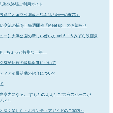
都志海水浴場ご利用ガイド
淡路島と国立公園成ヶ島を結ぶ唯一の航路）
新しい交流の輪を！毎週開催「Meet up」のお知らせ
ュー】大浜公園の新しい使い方 vol.6「うみぞら映画祭
0年、ちょっと特別な一年。
次有給休暇の取得促進について
ティア清掃活動の紹介について
て
光案内になる。”すもとのええとこ”共有スペースが
ープン！
と深く楽しむ～ボランティアガイドのご案内～