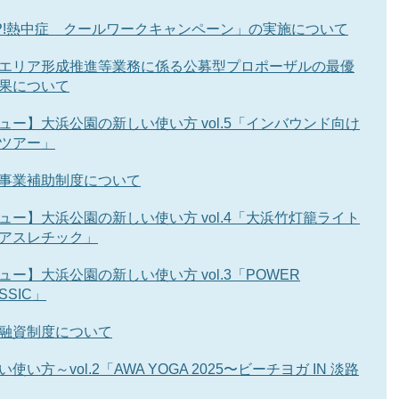
OP!熱中症 クールワークキャンペーン」の実施について
エリア形成推進等業務に係る公募型プロポーザルの最優
果について
ュー】大浜公園の新しい使い方 vol.5「インバウンド向け
ツアー」
事業補助制度について
ュー】大浜公園の新しい使い方 vol.4「大浜竹灯籠ライト
アスレチック」
ー】大浜公園の新しい使い方 vol.3「POWER
ASSIC」
融資制度について
い方～vol.2「AWA YOGA 2025〜ビーチヨガ IN 淡路