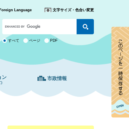
Foreign Language
文字サイズ・色合い変更
Google
カ
ス
タ
検
すべて
ページ
PDF
ム
索
検
対
索
象
ョン
市政情報
)