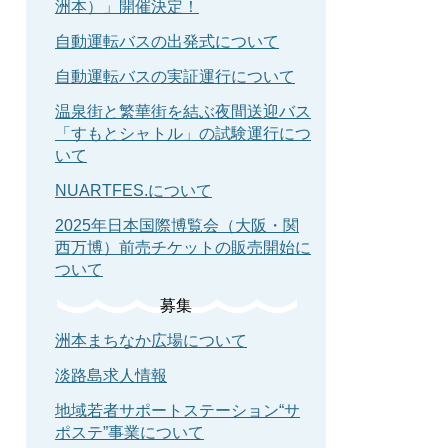
洲本）」開催決定！
自動運転バスの出発式について
自動運転バスの実証運行について
温泉街と繁華街を結ぶ夜間送迎バス
「すもとシャトル」の試験運行につ
いて
NUARTFES.について
2025年日本国際博覧会（大阪・関
西万博）前売チケットの販売開始に
ついて
募集
洲本まちなか広場について
淡路島求人情報
地域若者サポートステーション“サ
ポステ”事業について