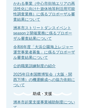
かわる事業（中心市街地エリアの再
活性化に向けた遊休地等利活用可能
性調査業務）に係るプロポーザル審
査結果について
洲本市ストリートダンスイベント
season２開催業務に係るプロポー
ザル審査結果について
令和6年度「大浜公園海上レジャー
運営事業者募集」に係るプロポーザ
ル審査結果について
公的職業訓練制度の紹介
2025年日本国際博覧会（大阪・関
西万博）の機運醸成への協力依頼に
ついて
助成・支援
洲本市起業支援事業補助制度につい
て