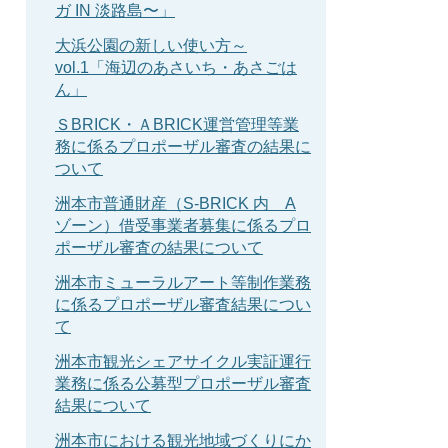
ガ IN 淡路島〜」
大浜公園の新しい使い方～
vol.1「海辺のあさいち・あさごは
ん」
ＳBRICK・ＡBRICK運営管理等業
務に係るプロポーザル審査の結果に
ついて
洲本市普通財産（S-BRICK 内 A
ゾーン）借受事業者募集に係るプロ
ポーザル審査の結果について
洲本市ミューラルアート等制作業務
に係るプロポーザル審査結果につい
て
洲本市観光シェアサイクル実証運行
業務に係る公募型プロポーザル審査
結果について
洲本市における観光地域づくりにか