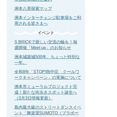
洲本八景探索マップ
洲本インターチェンジ駐車場をご利
用される皆さまへ
イベント
S BRICKで新しい交流の輪を！毎
週開催「Meet up」のお知らせ
洲本城築城500年、ちょっと特別な
一年。
令和8年「STOP!熱中症 クールワ
ークキャンペーン」の実施について
洲本市ミューラルプロジェクト完
成！新たな街歩きスポット誕生へ
（3月3日情報更新）
島内最大級のストリートダンスイベ
ント「舞楽望SUMOTO（ブラボー