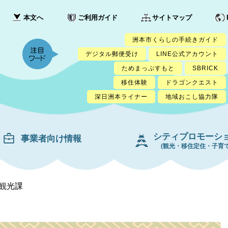
本文へ
ご利用ガイド
サイトマップ
洲本市くらしの手続きガイド
デジタル郵便受け
LINE公式アカウント
ためまっぷすもと
SBRICK
移住体験
ドラゴンクエスト
深日洲本ライナー
地域おこし協力隊
シティプロモーシ
事業者向け情報
(観光・移住定住・子育て
観光課