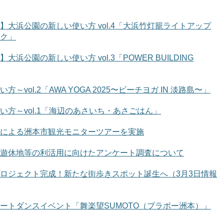
】大浜公園の新しい使い方 vol.4「大浜竹灯籠ライトアップ
ク」
浜公園の新しい使い方 vol.3「POWER BUILDING
～vol.2「AWA YOGA 2025〜ビーチヨガ IN 淡路島〜」
い方～vol.1「海辺のあさいち・あさごはん」
による洲本市観光モニターツアーを実施
遊休地等の利活用に向けたアンケート調査について
ロジェクト完成！新たな街歩きスポット誕生へ（3月3日情報
ートダンスイベント「舞楽望SUMOTO（ブラボー洲本）」